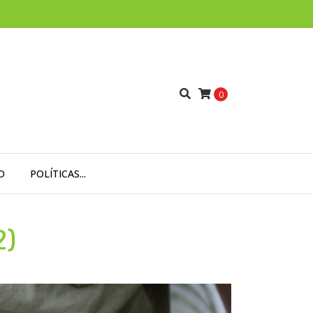
0
O
POLÍTICAS...
2)