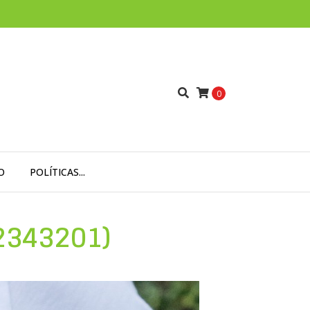
0
O
POLÍTICAS...
343201)